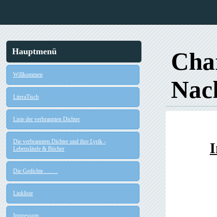
Hauptmenü
Char
Willkommen
Nac
LiteraTisch
Liste der verbrannten Dichter
Die verbrannten Dichter und ihre Lyrik -
I
Lebensläufe & Bücher
Die Gedichte . . . . .
Linkliste
Impressum