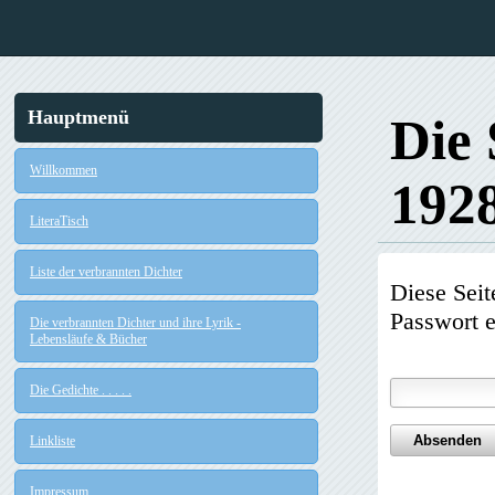
Hauptmenü
Die 
Willkommen
192
LiteraTisch
Liste der verbrannten Dichter
Diese Seit
Passwort e
Die verbrannten Dichter und ihre Lyrik -
Lebensläufe & Bücher
Die Gedichte . . . . .
Linkliste
Impressum