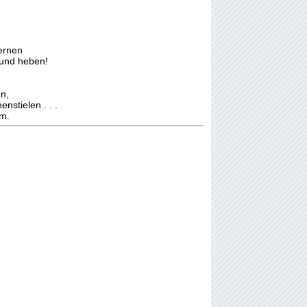
,
Fernen
 und heben!
n,
stielen . . .
um.