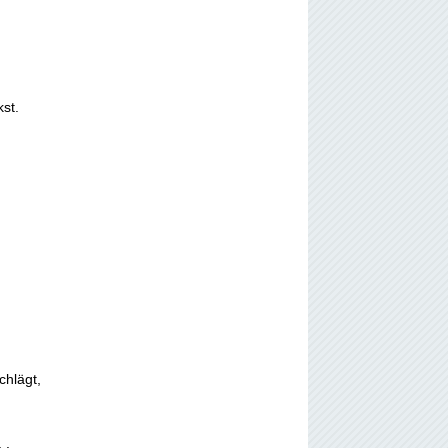
st.
chlägt,
 .