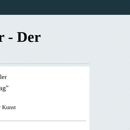
r - Der
ler
ag"
r Kunst