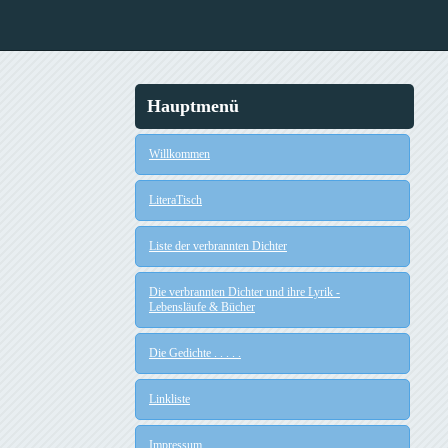
Hauptmenü
Willkommen
LiteraTisch
Liste der verbrannten Dichter
Die verbrannten Dichter und ihre Lyrik -
Lebensläufe & Bücher
Die Gedichte . . . . .
Linkliste
Impressum