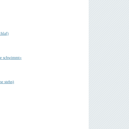
chlaf)
ute schwimmt«
ne stehn)