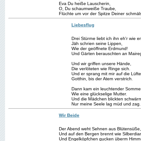
Eva Du heiße Lauscherin,
O, Du schaumweiße Traube,
Flüchte um vor der Spitze Deiner schmä
Liebesflug
Drei Stürme liebt ich ihn eh'r wie e
Jäh schrien seine Lippen,
Wie der geöffnete Erdmund!
Und Gärten berauschten an Maireg
Und wir griffen unsere Hände,
Die verlöteten wie Ringe sich.
Und er sprang mit mir auf die Lüfte
Gotthin, bis der Atem verstrich.
Dann kam ein leuchtender Sommer
Wie eine glückselige Mutter.
Und die Mädchen blickten schwärm
Nur meine Seele lag müd und zag.
Wir Beide
Der Abend weht Sehnen aus Blütensüße,
Und auf den Bergen brennt wie Silberdia
Und Engelköpfchen gucken überm Himmel