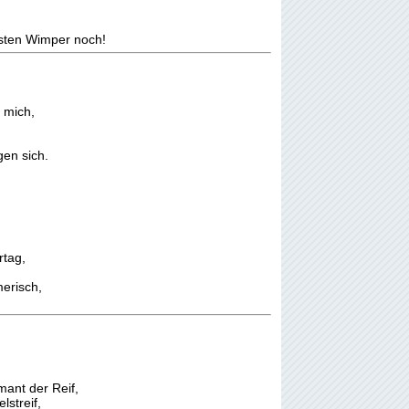
lsten Wimper noch!
r mich,
en sich.
tag,
erisch,
mant der Reif,
streif,