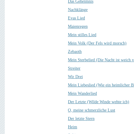
Das Geheimnis
Nachklänge
Evas Lied
Maienregen
Mein stilles Lied
Mein Volk (Der Fels wird morsch)
Zebaoth
Mein Sterbelied (Die Nacht ist weich 
Streiter
Wir Drei
Mein Liebeslied (Wie ein heimlicher 
Mein Wanderlied
Der Letzte (Wilde Winde wehte ich)
O, meine schmerzliche Lust
Der letzte Stern
Heim