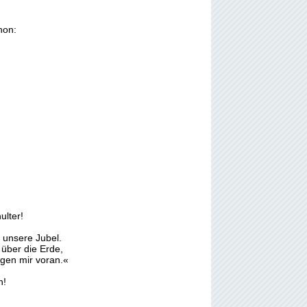
hon:
ulter!
 unsere Jubel.
 über die Erde,
gen mir voran.«
h!