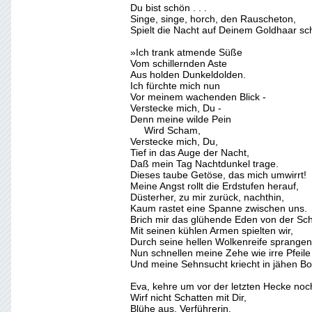
Du bist schön . . .
Singe, singe, horch, den Rauscheton,
Spielt die Nacht auf Deinem Goldhaar sc
»Ich trank atmende Süße
Vom schillernden Aste
Aus holden Dunkeldolden.
Ich fürchte mich nun
Vor meinem wachenden Blick -
Verstecke mich, Du -
Denn meine wilde Pein
Wird Scham,
Verstecke mich, Du,
Tief in das Auge der Nacht,
Daß mein Tag Nachtdunkel trage.
Dieses taube Getöse, das mich umwirrt!
Meine Angst rollt die Erdstufen herauf,
Düsterher, zu mir zurück, nachthin,
Kaum rastet eine Spanne zwischen uns.
Brich mir das glühende Eden von der Sch
Mit seinen kühlen Armen spielten wir,
Durch seine hellen Wolkenreife sprangen
Nun schnellen meine Zehe wie irre Pfeile
Und meine Sehnsucht kriecht in jähen Bo
Eva, kehre um vor der letzten Hecke noc
Wirf nicht Schatten mit Dir,
Blühe aus, Verführerin.