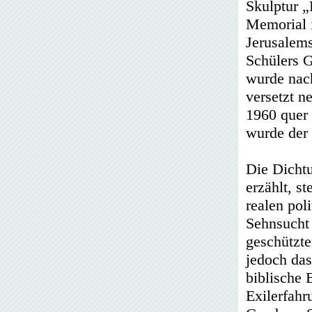
Skulptur 
Memorial i
Jerusalem
Schülers G
wurde nach
versetzt n
1960 quer 
wurde der 
Die Dicht
erzählt, s
realen pol
Sehnsucht 
geschützte
jedoch das
biblische 
Exilerfahr