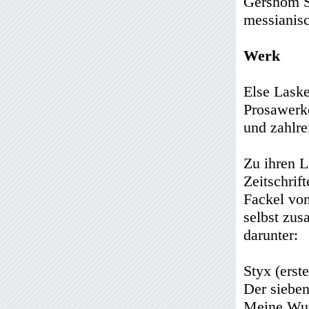
Gershom S
messianisc
Werk
Else Laske
Prosawerk
und zahlre
Zu ihren L
Zeitschrif
Fackel von
selbst zus
darunter:
Styx (erst
Der sieben
Meine Wun