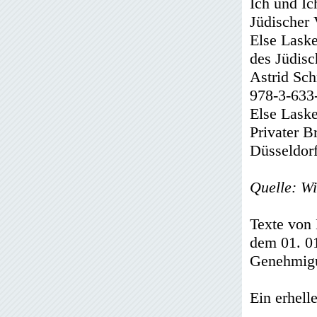
Ich und Ic
Jüdischer
Else Laske
des Jüdis
Astrid Sch
978-3-633
Else Laske
Privater B
Düsseldor
Quelle: Wi
Texte von 
dem 01. 01
Genehmigun
Ein erhell