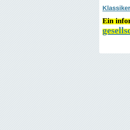
Klassiker
Ein info
gesells