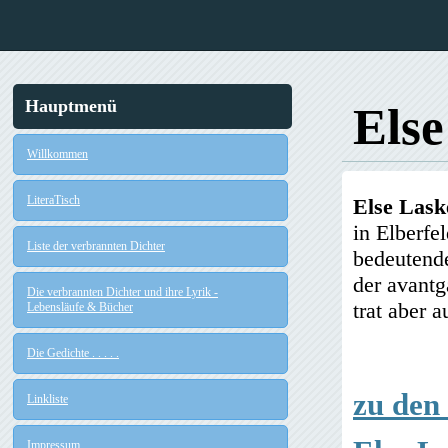
Hauptmenü
Else
Willkommen
LiteraTisch
Else Lask
in Elberfe
Liste der verbrannten Dichter
bedeutende
der avantg
Die verbrannten Dichter und ihre Lyrik -
trat aber 
Lebensläufe & Bücher
Die Gedichte . . . . .
zu den
Linkliste
Impressum