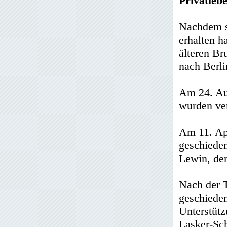
Privatleb
Nachdem si
erhalten h
älteren Br
nach Berli
Am 24. Aug
wurden ver
Am 11. Apr
geschieden
Lewin, de
Nach der 
geschieden
Unterstütz
Lasker-Sch