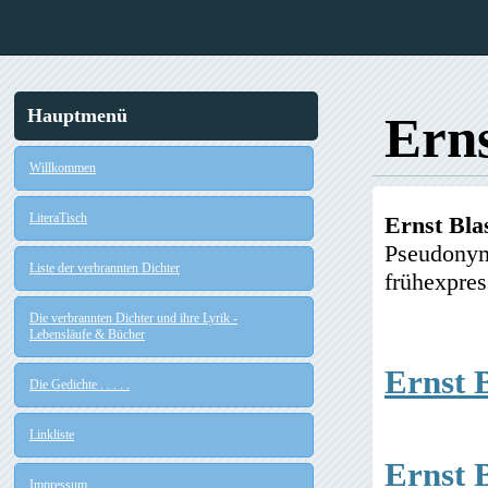
Hauptmenü
Erns
Willkommen
LiteraTisch
Ernst Bla
Pseudonyme
Liste der verbrannten Dichter
frühexpress
Die verbrannten Dichter und ihre Lyrik -
Lebensläufe & Bücher
Ernst 
Die Gedichte . . . . .
Linkliste
Ernst 
Impressum