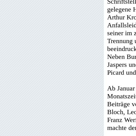
Schriftste
gelegene 
Arthur Kro
Anfallslei
seiner im 
Trennung u
beeindruck
Neben Burs
Jaspers un
Picard und
Ab Januar 
Monatszeit
Beiträge v
Bloch, Le
Franz Werf
machte der