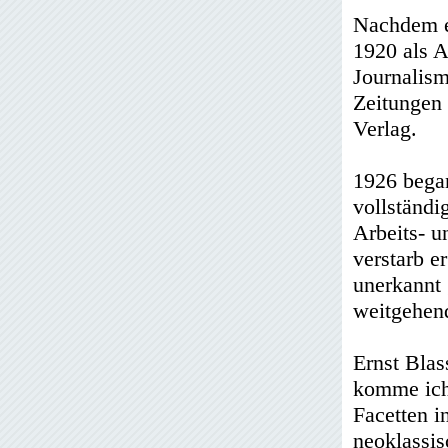
Nachdem er
1920 als A
Journalism
Zeitungen 
Verlag.
1926 began
vollständi
Arbeits- u
verstarb e
unerkannt 
weitgehen
Ernst Blas
komme ich 
Facetten i
neoklassis