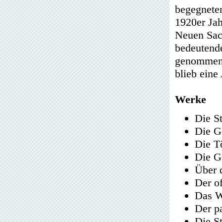
begegneten
1920er Jah
Neuen Sach
bedeutend
genommen 
blieb ein
Werke
Die S
Die G
Die T
Die G
Über 
Der o
Das W
Der p
Die S