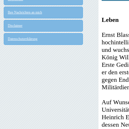
Ihre Nachrichten an mich
Leben
Disclaimer
Ernst Blas
Datenschutzerklärung
hochintell
und wuchs 
König Wil
Erste Gedi
er den ers
gegen Ende
Militärdie
Auf Wunsch
Universitä
Heinrich E
dessen Ne