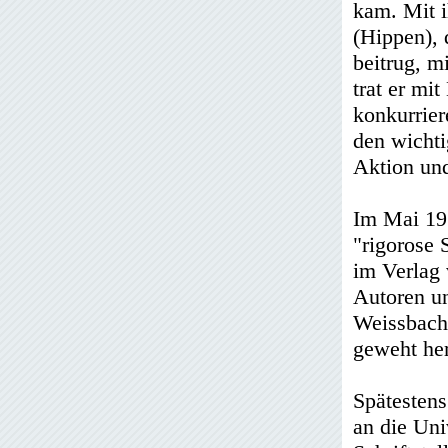
kam. Mit i
(Hippen), 
beitrug, m
trat er mi
konkurrier
den wichti
Aktion und
Im Mai 191
"rigorose 
im Verlag 
Autoren un
Weissbach
geweht her
Spätesten
an die Uni