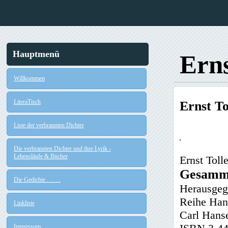
Hauptmenü
Erns
Willkommen
LiteraTisch
Ernst To
Liste der verbrannten Dichter
Die verbrannten Dichter und ihre Lyrik -
Lebensläufe & Bücher
Ernst Tolle
Gesamme
Die Gedichte . . . . .
Herausgeg
Reihe Han
Linkliste
Carl Hans
Impressum