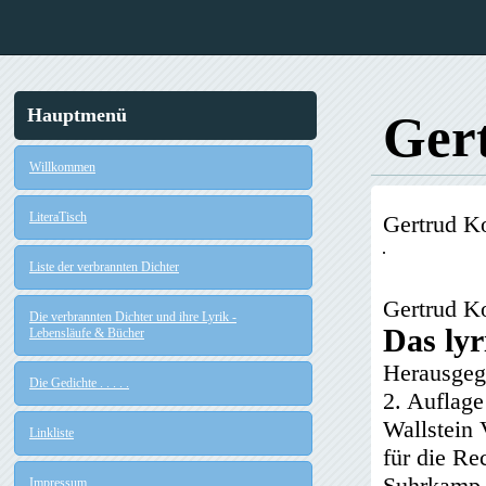
Hauptmenü
Ger
Willkommen
LiteraTisch
Gertrud K
Liste der verbrannten Dichter
Gertrud K
Die verbrannten Dichter und ihre Lyrik -
Das ly
Lebensläufe & Bücher
Herausgeg
Die Gedichte . . . . .
2. Auflag
Wallstein 
Linkliste
für die R
Suhrkamp 
Impressum