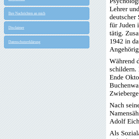
Psychologi
Lehrer un
Ihre Nachrichten an mich
deutscher 
für Juden 
Disclaimer
tätig. Zus
1942 in da
Datenschutzerklärung
Angehörige
Während d
schildern.
Ende Okto
Buchenwal
Zwieberge 
Nach seine
Namensähn
Adolf Eic
Als Sozial