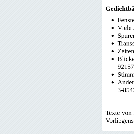
Gedichtb
Fenst
Viele
Spure
Trans
Zeiten
Blick
92157
Stimm
Ander
3-854
Texte von 
Vorliegens