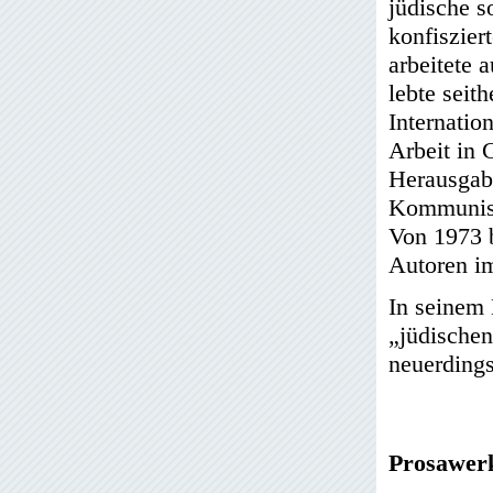
jüdische s
konfiszie
arbeitete 
lebte seit
Internatio
Arbeit in 
Herausgab
Kommunist
Von 1973 b
Autoren i
In seinem 
„jüdischen
neuerdings
Prosawer