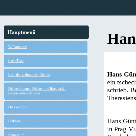
Hauptmenü
Han
Willkommen
LiteraTisch
Hans Gün
Liste der verbrannten Dichter
ein tschec
schrieb. B
Die verbrannten Dichter und ihre Lyrik -
Lebensläufe & Bücher
Theresiens
Die Gedichte . . . . .
Hans Günth
Linkliste
in Prag Mu
Impressum