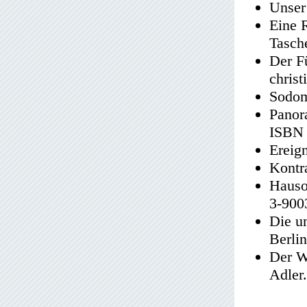
Unser
Eine 
Tasch
Der Fü
chris
Sodom
Panor
ISBN 
Ereig
Kontr
Hauso
3-900
Die u
Berli
Der Wa
Adler