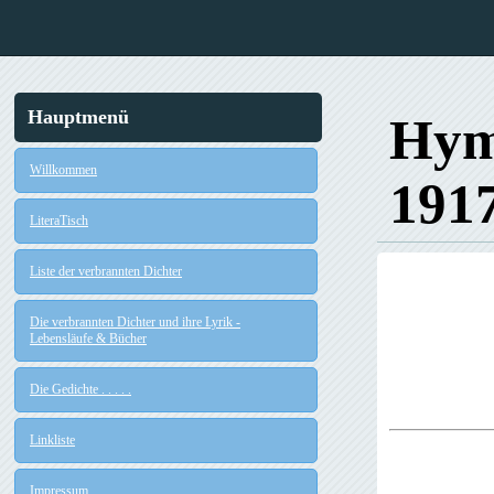
Hauptmenü
Hym
Willkommen
191
LiteraTisch
Liste der verbrannten Dichter
Die verbrannten Dichter und ihre Lyrik -
Lebensläufe & Bücher
Die Gedichte . . . . .
Linkliste
Impressum