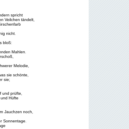
ndern spricht
n Veilchen tändelt,
irschenfarb
ig nicht.
s bloß:
ühnden Mahlen.
yrschoß,
chwerer Melodie,
as sie schönte,
r sie;
f und prüfte,
 und Hüfte
m Jauchzen noch,
er Sonnentage.
age