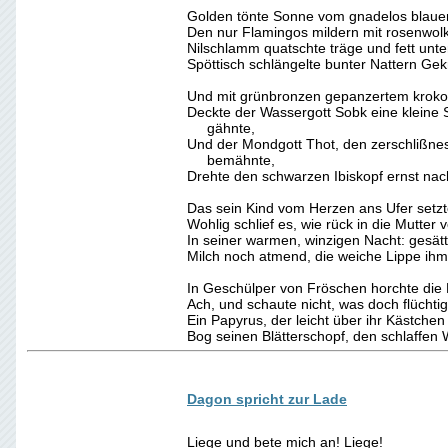
Golden tönte Sonne vom gnadelos blaue
Den nur Flamingos mildern mit rosenwo
Nilschlamm quatschte träge und fett unt
Spöttisch schlängelte bunter Nattern Ge
Und mit grünbronzen gepanzertem kroko
Deckte der Wassergott Sobk eine kleine
gähnte,
Und der Mondgott Thot, den zerschlißne
bemähnte,
Drehte den schwarzen Ibiskopf ernst na
Das sein Kind vom Herzen ans Ufer setzt
Wohlig schlief es, wie rück in die Mutter 
In seiner warmen, winzigen Nacht: gesätt
Milch noch atmend, die weiche Lippe ihm
In Geschülper von Fröschen horchte die
Ach, und schaute nicht, was doch flüchtig
Ein Papyrus, der leicht über ihr Kästchen 
Bog seinen Blätterschopf, den schlaffen 
Dagon spricht zur Lade
Liege und bete mich an! Liege!