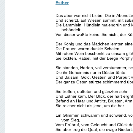
Esther
Das aber war nicht Liebe. Die in Abendlä
Und scherzt, auf Wiesen summt, mit süße
Die Lämmlein, Hündlein maiengrün und k
bebändelt:
Von dieser wußte keins. Sie nicht, der Kön
Der König und das Mädchen lernten eine
Die Frauen waren dunkle Schalen,
Mit rotem Wein beschenkt zu einsam gl
Sie lockten, Rätsel, mit der Berge Porph
Sie standen, Harfen, voll verstummter, s
Die ihr Geheimnis nur in Düster tönte.
Und Balsam, Gold, Gestein und Purpur: w
Der ganze Osten stürzte schimmernd übe
Sie troffen, dufteten und glänzten sehr. -
Und Esther kam. Der Blick, der hart ergrif
Befand an Haar und Antlitz, Brüsten, Arm
Sie reicher nicht als jene, um die her
Ein Glimmen schwamm und schwand, vo
vom Sieg,
Vom Frühruf, vom Geleucht und Glück d
Sie aber trug die Qual, die ewige Niederl