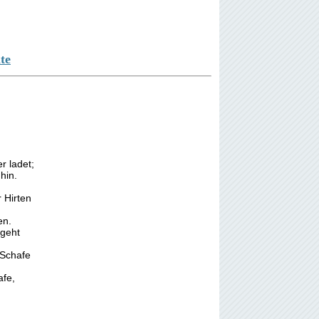
te
r ladet;
hin.
 Hirten
en.
geht
 Schafe
afe,