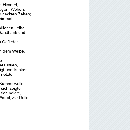
n Himmel,
lkigem Wehen.
er nackten Zehen;
krimmel.
dilenen Leibe
 Sandbank und
s Gefieder
ch dem Weibe,
e.
versunken,
igt und trunken,
 netzte.
 Kummervolle,
 sich zeigte:
sich neigte,
Wedel, zur Rolle.