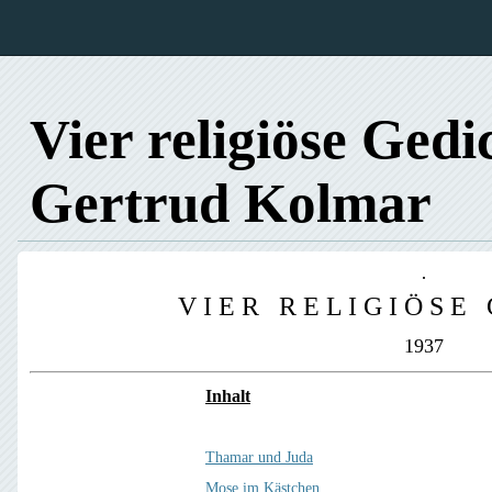
Vier religiöse Gedi
Gertrud Kolmar
V I E R R E L I G I Ö S E 
1937
Inhalt
Thamar und Juda
Mose im Kästchen