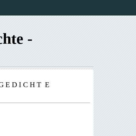
chte -
G E D I C H T E