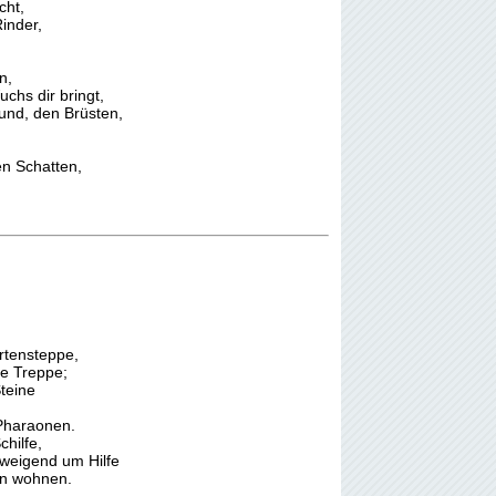
cht,
inder,
n,
chs dir bringt,
nd, den Brüsten,
en Schatten,
rtensteppe,
de Treppe;
Steine
Pharaonen.
hilfe,
hweigend um Hilfe
en wohnen.