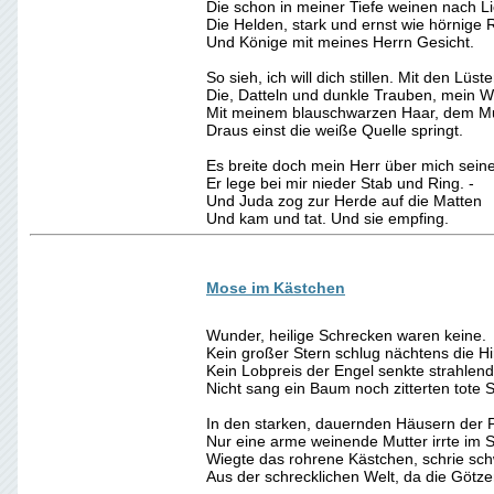
Die schon in meiner Tiefe weinen nach Li
Die Helden, stark und ernst wie hörnige R
Und Könige mit meines Herrn Gesicht.
So sieh, ich will dich stillen. Mit den Lüste
Die, Datteln und dunkle Trauben, mein Wu
Mit meinem blauschwarzen Haar, dem Mu
Draus einst die weiße Quelle springt.
Es breite doch mein Herr über mich sein
Er lege bei mir nieder Stab und Ring. -
Und Juda zog zur Herde auf die Matten
Und kam und tat. Und sie empfing.
Mose im Kästchen
Wunder, heilige Schrecken waren keine.
Kein großer Stern schlug nächtens die Hi
Kein Lobpreis der Engel senkte strahlen
Nicht sang ein Baum noch zitterten tote 
In den starken, dauernden Häusern der 
Nur eine arme weinende Mutter irrte im Sc
Wiegte das rohrene Kästchen, schrie sc
Aus der schrecklichen Welt, da die Götz