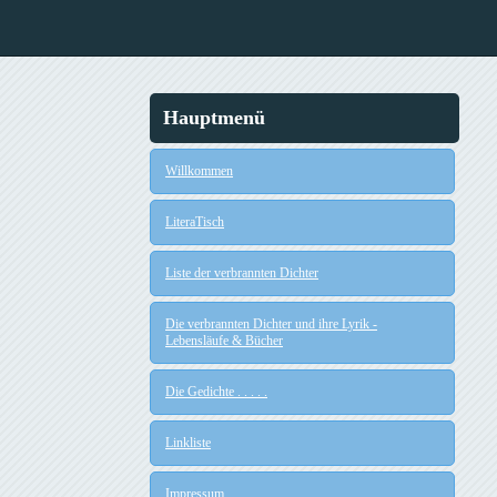
Hauptmenü
Willkommen
LiteraTisch
Liste der verbrannten Dichter
Die verbrannten Dichter und ihre Lyrik -
Lebensläufe & Bücher
Die Gedichte . . . . .
Linkliste
Impressum